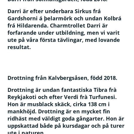
Darri är efter underbara Sirkus frá
Gardshorni á þelarmörk och undan Kolbrá
frá Hildarenda. Charmtrollet Darri är
forfarande under utbildning, men vi varit
ute på våra första tävlingar, med lovande
resultat.
Drottning från Kalvbergsåsen, född 2018.
Drottning är undan fantastiska Tibra frà
Reykjakoti och efter Verdi frà Turfunesi.
Hon är musblack skäck, cirka 138 cm i
mankhöjd. Drottning är en mycket fin
ridhäst med väldigt goda gångarter. Hon är
uppskattad både på kursdagar och på turer
ute i naturen.