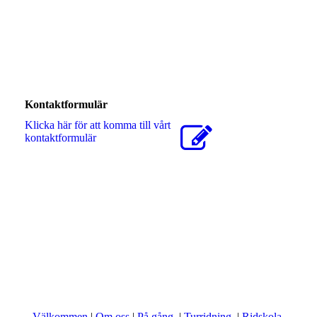
Kontaktformulär
Klicka här för att komma till vårt
kontaktformulär
Välkommen
|
Om oss
|
På gång
|
Turridning
|
Ridskola