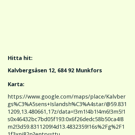
Hitta hit:
Kalvbergsåsen 12, 684 92 Munkfors
Karta:
https://www.google.com/maps/place/Kalvber
gs%C3%A5sens+Islandsh%C3%A4star/@59.831
1209,13.480661,17z/data=!3m1!4b1!4m6!3m5!1
s0x46432bc7bd05f193:0x6f26dedc58b50ca4!8
m2!3d59.8311209!4d13.4832359!16s%2Fg%2F1
1f3xnj82p?entry=ttu